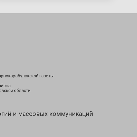
Подписаться
арнокарабулакской газеты
йона;
вской области.
огий и массовых коммуникаций