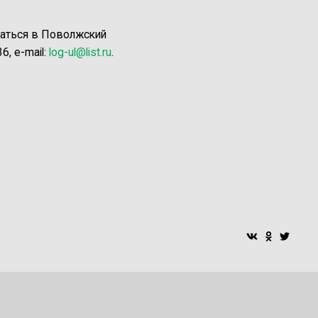
щаться в Поволжский
6, e-mail:
log-ul@list.ru
.