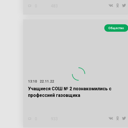
0
483
Общество
13:10
22.11.22
Учащиеся СОШ № 2 познакомились с
профессией газовщика
0
933