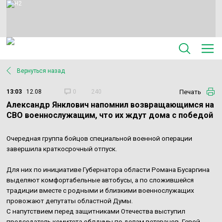
Вернуться назад
Печать
13:03
12.08
0
240
Александр Янклович напомнил возвращающимся на
СВО военнослужащим, что их ждут дома с победой
Очередная группа бойцов специальной военной операции
завершила краткосрочный отпуск.
Для них по инициативе Губернатора области Романа Бусаргина
выделяют комфортабельные автобусы, а по сложившейся
традиции вместе с родными и близкими военнослужащих
провожают депутаты областной Думы.
С напутствием перед защитниками Отечества выступил
председатель комитета облдумы по делам ветеранов, Герой