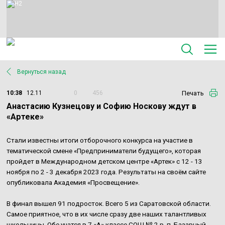
Вернуться назад
Печать
10:38
12.11
0
456
Анастасию Кузнецову и Софию Носкову ждут в
«Артеке»
Стали известны итоги отборочного конкурса на участие в
тематической смене «Предприниматели будущего», которая
пройдет в Международном детском центре «Артек» с 12 - 13
ноября по 2 - 3 декабря 2023 года. Результаты на своём сайте
опубликовала Академия «Просвещение».
В финал вышел 91 подросток. Всего 5 из Саратовской области.
Самое приятное, что в их числе сразу две наших талантливых
школьницы. Обе учатся в 7 «А» классе СОШ № 2 р. п. Базарный