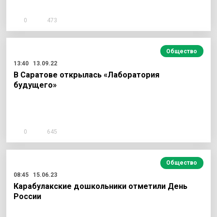
0
473
Общество
13:40
13.09.22
В Саратове открылась «Лаборатория
будущего»
0
645
Общество
08:45
15.06.23
Карабулакские дошкольники отметили День
России