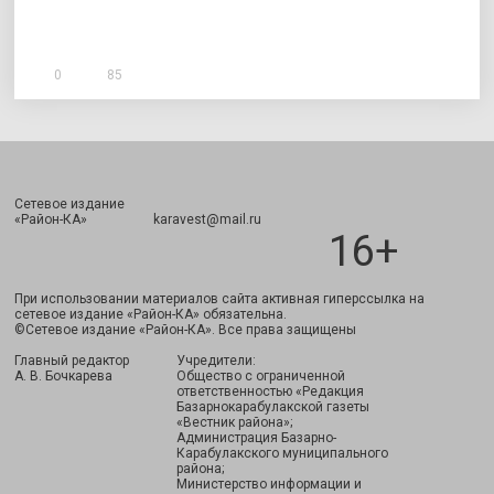
0
85
Сетевое издание
Подписаться
«Район-КА» karavest@mail.ru
16+
При использовании материалов сайта активная гиперссылка на
сетевое издание «Район-КА» обязательна.
©Сетевое издание «Район-КА». Все права защищены
Главный редактор
Учредители:
А. В. Бочкарева
Общество с ограниченной
ответственностью «Редакция
Базарнокарабулакской газеты
«Вестник района»;
Администрация Базарно-
Карабулакского муниципального
района;
Министерство информации и