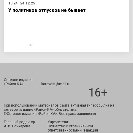
10:24
24.12.25
У политиков отпусков не бывает
0
87
Сетевое издание
Подписаться
«Район-КА» karavest@mail.ru
16+
При использовании материалов сайта активная гиперссылка на
сетевое издание «Район-КА» обязательна.
©Сетевое издание «Район-КА». Все права защищены
Главный редактор
Учредители:
А. В. Бочкарева
Общество с ограниченной
ответственностью «Редакция