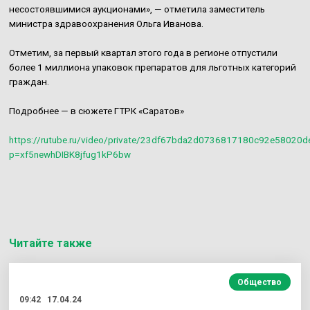
несостоявшимися аукционами», — отметила заместитель
министра здравоохранения Ольга Иванова.
Отметим, за первый квартал этого года в регионе отпустили
более 1 миллиона упаковок препаратов для льготных категорий
граждан.
Подробнее — в сюжете ГТРК «Саратов»
https://rutube.ru/video/private/23df67bda2d0736817180c92e58020d
p=xf5newhDIBK8jfug1kP6bw
Читайте также
Общество
09:42
17.04.24