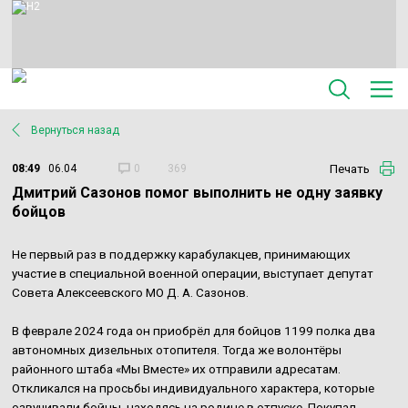
Вернуться назад
Печать
08:49
06.04
0
369
Дмитрий Сазонов помог выполнить не одну заявку
бойцов
Не первый раз в поддержку карабулакцев, принимающих
участие в специальной военной операции, выступает депутат
Совета Алексеевского МО Д. А. Сазонов.
В феврале 2024 года он приобрёл для бойцов 1199 полка два
автономных дизельных отопителя. Тогда же волонтёры
районного штаба «Мы Вместе» их отправили адресатам.
Откликался на просьбы индивидуального характера, которые
озвучивали бойцы, находясь на родине в отпуске. Покупал