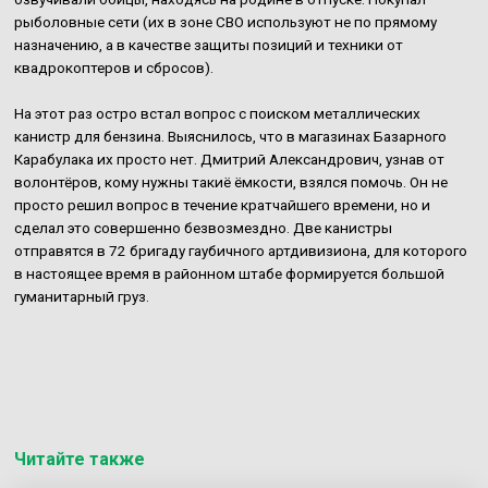
рыболовные сети (их в зоне СВО используют не по прямому
назначению, а в качестве защиты позиций и техники от
квадрокоптеров и сбросов).
На этот раз остро встал вопрос с поиском металлических
канистр для бензина. Выяснилось, что в магазинах Базарного
Карабулака их просто нет. Дмитрий Александрович, узнав от
волонтёров, кому нужны такиё ёмкости, взялся помочь. Он не
просто решил вопрос в течение кратчайшего времени, но и
сделал это совершенно безвозмездно. Две канистры
отправятся в 72 бригаду гаубичного артдивизиона, для которого
в настоящее время в районном штабе формируется большой
гуманитарный груз.
Читайте также