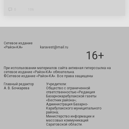
0
106
Сетевое издание
Подписаться
«Район-КА» karavest@mail.ru
16+
При использовании материалов сайта активная гиперссылка на
сетевое издание «Район-КА» обязательна.
©Сетевое издание «Район-КА». Все права защищены
Главный редактор
Учредители:
А. В. Бочкарева
Общество с ограниченной
ответственностью «Редакция
Базарнокарабулакской газеты
«Вестник района»;
Администрация Базарно-
Карабулакского муниципального
района;
Министерство информации и
массовых коммуникаций
Саратовской области.