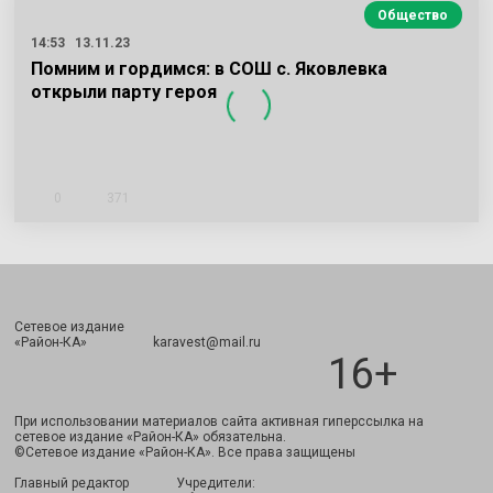
Общество
14:53
13.11.23
Помним и гордимся: в СОШ с. Яковлевка
открыли парту героя
0
371
Сетевое издание
Подписаться
«Район-КА» karavest@mail.ru
16+
При использовании материалов сайта активная гиперссылка на
сетевое издание «Район-КА» обязательна.
©Сетевое издание «Район-КА». Все права защищены
Главный редактор
Учредители: