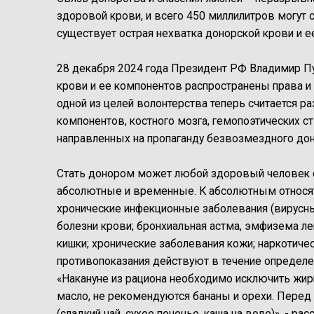
здоровой крови, и всего 450 миллилитров могут 
существует острая нехватка донорской крови и е
28 декабря 2024 года Президент РФ Владимир Пу
крови и ее компонентов распространены права и
одной из целей волонтерства теперь считается р
компонентов, костного мозга, гемопоэтических ст
направленных на пропаганду безвозмездного дон
Стать донором может любой здоровый человек ст
абсолютные и временные. К абсолютным относят
хронические инфекционные заболевания (вирусные
болезни крови; бронхиальная астма, эмфизема ле
кишки; хронические заболевания кожи; наркотиче
противопоказания действуют в течение определе
«Накануне из рациона необходимо исключить жирн
масло, не рекомендуются бананы и орехи. Перед
(сладкий чай, сухое печенье, каша на воде)», - р