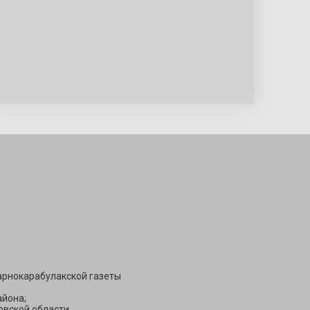
Подписаться
арнокарабулакской газеты
йона;
вской области.