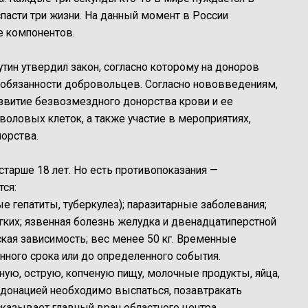
спасти три жизни. На данный момент в России
е компонентов.
тин утвердил закон, согласно которому на доноров
 обязанности добровольцев. Согласно нововведениям,
азвитие безвозмездного донорства крови и ее
воловых клеток, а также участие в мероприятиях,
орства.
арше 18 лет. Но есть противопоказания —
ся:
 гепатиты, туберкулез); паразитарные заболевания;
гких; язвенная болезнь желудка и двенадцатиперстной
ская зависимость; вес менее 50 кг. Временные
нного срока или до определенного события.
ую, острую, копченую пищу, молочные продукты, яйца,
 донацией необходимо выспаться, позавтракать
ассказывает главный врач областного центра