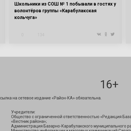
Школьники из СОШ № 1 побывали в гостях у
волонтёров группы «Карабулакская
кольчуга»
0
134
16+
ravest@mail.ru
сылка на сетевое издание «Район-КА» обязательна.
Учредители:
Общество с ограниченной ответственностью «Редакция Баз
«Вестник района»;
Администрация Базарно-Карабулакского муниципального ра
Министерство информации и массовых коммуникаций Сарато