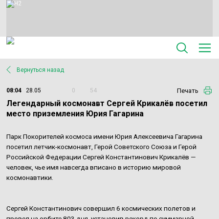
Вернуться назад
Печать
08:04
28.05
0
54
Легендарный космонавт Сергей Крикалёв посетил
место приземления Юрия Гагарина
Парк Покорителей космоса имени Юрия Алексеевича Гагарина
посетил летчик-космонавт, Герой Советского Союза и Герой
Российской Федерации Сергей Константинович Крикалёв —
человек, чье имя навсегда вписано в историю мировой
космонавтики.
Сергей Константинович совершил 6 космических полетов и
провел на орбите 803 дня, установив рекорд по суммарной