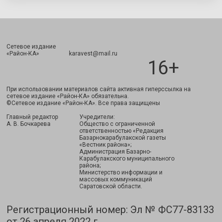
Сетевое издание
Подписаться
«Район-КА» karavest@mail.ru
16+
При использовании материалов сайта активная гиперссылка на
сетевое издание «Район-КА» обязательна.
©Сетевое издание «Район-КА». Все права защищены
Главный редактор
Учредители:
А. В. Бочкарева
Общество с ограниченной
ответственностью «Редакция
Базарнокарабулакской газеты
«Вестник района»;
Администрация Базарно-
Карабулакского муниципального
района;
Министерство информации и
массовых коммуникаций
Саратовской области.
Регистрационный номер: Эл № ФС77-83133
от 26 апреля 2022 г.