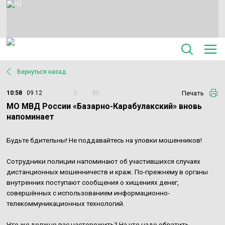
Вернуться назад
Печать
10:58
09.12
0
85
МО МВД России «Базарно-Карабулакский» вновь
напоминает
Будьте бдительны! Не поддавайтесь на уловки мошенников!
Сотрудники полиции напоминают об участившихся случаях
дистанционных мошенничеств и краж. По-прежнему в органы
внутренних поступают сообщения о хищениях денег,
совершённых с использованием информационно-
телекоммуникационных технологий.
Что же должно вас насторожить? На что надо обратить