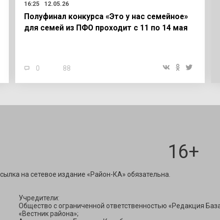
16:25
12.05.26
Полуфинал конкурса «Это у нас семейное»
для семей из ПФО проходит с 11 по 14 мая
0
88
16+
ravest@mail.ru
сылка на сетевое издание «Район-КА» обязательна.
Учредители:
Общество с ограниченной ответственностью «Редакция Баз
«Вестник района»;