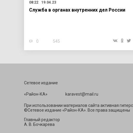
08:22
19.04.23
Cлужба в органах внутренних дел России
0
545
Сетевое издание
«Район-КА» ka
При использовании материалов сайта активная гиперс
©Сетевое издание «Район-КА». Все права защищены
Главный редактор
А. В. Бочкарева