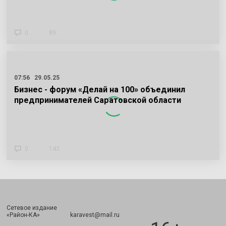
0
89
07:56
29.05.25
Бизнес - форум «Делай на 100» объединил
предпринимателей Саратовской области
0
143
Сетевое издание
Подписаться
«Район-КА» karavest@mail.ru