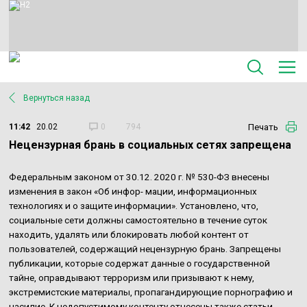
Вернуться назад
Печать
11:42
20.02
0
794
Нецензурная брань в социальных сетях запрещена
Федеральным законом от 30.12. 2020 г. № 530-ФЗ внесены
изменения в закон «Об инфор- мации, информационных
технологиях и о защите информации». Установлено, что,
социальные сети должны самостоятельно в течение суток
находить, удалять или блокировать любой контент от
пользователей, содержащий нецензурную брань. Запрещены
публикации, которые содержат данные о государственной
тайне, оправдывают терроризм или призывают к нему,
экстремистские материалы, про
пагандирующие порнографию и
насилие. К недопустимому контенту отнесены также статьи,