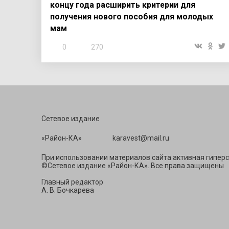
концу года расширить критерии для
получения нового пособия для молодых
мам
0
270
Сетевое издание
«Район-КА» ka
При использовании материалов сайта активная гиперс
©Сетевое издание «Район-КА». Все права защищены
Главный редактор
А. В. Бочкарева