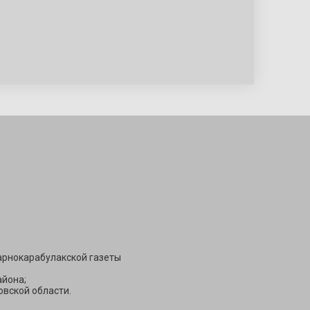
Подписаться
арнокарабулакской газеты
йона;
вской области.