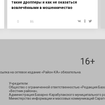
такие дропперы и как не оказаться
вовлечёнными в мошенничество
0
86
16+
ravest@mail.ru
сылка на сетевое издание «Район-КА» обязательна.
Учредители:
Общество с ограниченной ответственностью «Редакция Баз
«Вестник района»;
Администрация Базарно-Карабулакского муниципального ра
Министерство информации и массовых коммуникаций Сарато