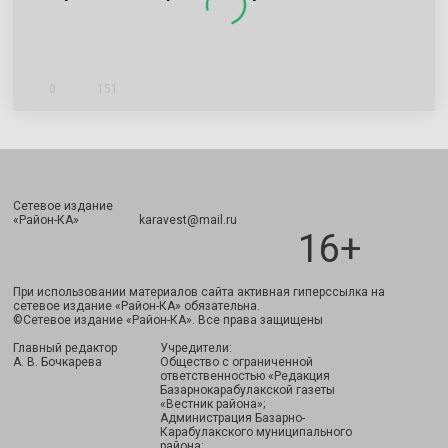
0
151
Сетевое издание
Подписаться
«Район-КА» karavest@mail.ru
16+
При использовании материалов сайта активная гиперссылка на
сетевое издание «Район-КА» обязательна.
©Сетевое издание «Район-КА». Все права защищены
Главный редактор
Учредители:
А. В. Бочкарева
Общество с ограниченной
ответственностью «Редакция
Базарнокарабулакской газеты
«Вестник района»;
Администрация Базарно-
Карабулакского муниципального
района;