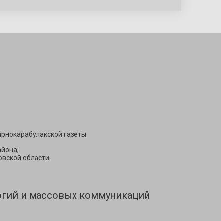
Подписаться
арнокарабулакской газеты
йона;
вской области.
огий и массовых коммуникаций