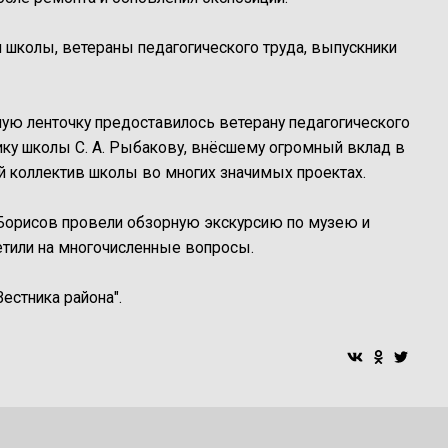
и школы, ветераны педагогического труда, выпускники
ную ленточку предоставилось ветерану педагогического
нику школы С. А. Рыбакову, внёсшему огромный вклад в
 коллектив школы во многих значимых проектах.
 Борисов провели обзорную экскурсию по музею и
етили на многочисленные вопросы.
естника района".