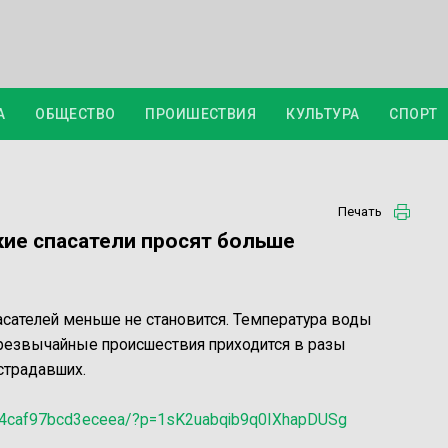
А
ОБЩЕСТВО
ПРОИШЕСТВИЯ
КУЛЬТУРА
СПОРТ
Печать
кие спасатели просят больше
пасателей меньше не становится. Температура воды
 чрезвычайные происшествия приходится в разы
острадавших.
da04caf97bcd3eceea/?p=1sK2uabqib9q0IXhapDUSg