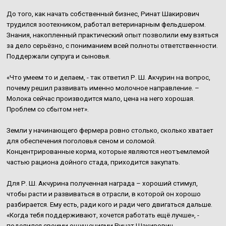
До того, как начать собственный бизнес, Ринат Шакирович
трудился зоотехником, работал ветеринарным фельдшером.
Знания, накопленный практический опыт позволили ему взяться
за дело серьёзно, с пониманием всей полноты ответственности.
Поддержали супруга и сыновья.
«Что умеем то и делаем, - так ответил Р. Ш. Акчурин на вопрос,
почему решил развивать именно молочное направление. –
Молока сейчас производится мало, цена на него хорошая.
Проблем со сбытом нет».
Земли у начинающего фермера ровно столько, сколько хватает
для обеспечения поголовья сеном и соломой.
Концентрированные корма, которые являются неотъемлемой
частью рациона дойного стада, приходится закупать.
Для Р. Ш. Акчурина полученная награда – хороший стимул,
чтобы расти и развиваться в отрасли, в которой он хорошо
разбирается. Ему есть, ради кого и ради чего двигаться дальше.
«Когда тебя поддерживают, хочется работать ещё лучше», -
поделился своими ощущениями Ринат Шакирович.