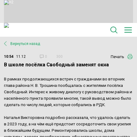
Вернуться назад
Печать
10:54
11.12
0
300
В школе посёлка Свободный заменят окна
В рамках продолжающихся встреч с гражданами во вторник
глава района Н. В. Трошина пообщалась с жителями посёлка
Свободный. Интерес к живому диалогу с руководством района и
населённого пункта проявили многие, такой вывод можно было
сделать по числу людей, которые собрались в РДК.
Наталья Викторовна подробно рассказала, что удалось сделать
в 2023 году, а на чём ещё предстоит сосредоточить свои усилия
в ближайшем будущем. Ремонтировались школы, дома
культуры, дороги, преображались общественные пространства.