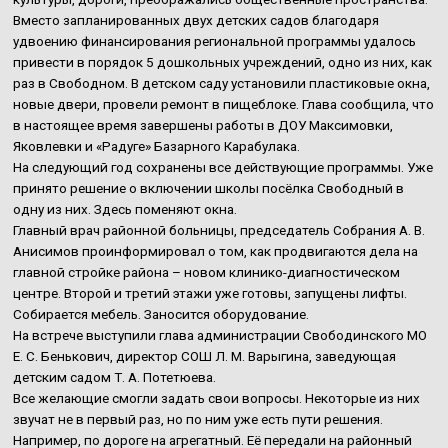
Вместо запланированных двух детских садов благодаря
удвоению финансирования региональной программы удалось
привести в порядок 5 дошкольных учреждений, одно из них, как
раз в Свободном. В детском саду установили пластиковые окна,
новые двери, провели ремонт в пищеблоке. Глава сообщила, что
в настоящее время завершены работы в ДОУ Максимовки,
Яковлевки и «Радуге» Базарного Карабулака.
На следующий год сохранены все действующие программы. Уже
принято решение о включении школы посёлка Свободный в
одну из них. Здесь поменяют окна.
Главный врач районной больницы, председатель Собрания А. В.
Анисимов проинформировал о том, как продвигаются дела на
главной стройке района – новом клинико-диагностическом
центре. Второй и третий этажи уже готовы, запущены лифты.
Собирается мебель. Заносится оборудование.
На встрече выступили глава администрации Свободинского МО
Е. С. Бенькович, директор СОШ Л. М. Варыгина, заведующая
детским садом Т. А. Потетюева.
Все желающие смогли задать свои вопросы. Некоторые из них
звучат не в первый раз, но по ним уже есть пути решения.
Например, по дороге на агрегатный. Её передали на районный