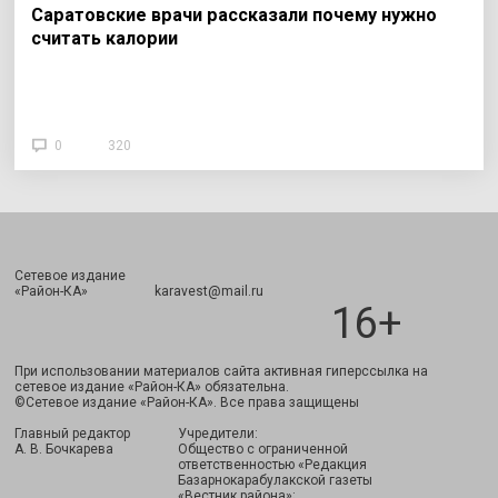
Саратовские врачи рассказали почему нужно
считать калории
0
320
Сетевое издание
Подписаться
«Район-КА» karavest@mail.ru
16+
При использовании материалов сайта активная гиперссылка на
сетевое издание «Район-КА» обязательна.
©Сетевое издание «Район-КА». Все права защищены
Главный редактор
Учредители:
А. В. Бочкарева
Общество с ограниченной
ответственностью «Редакция
Базарнокарабулакской газеты
«Вестник района»;