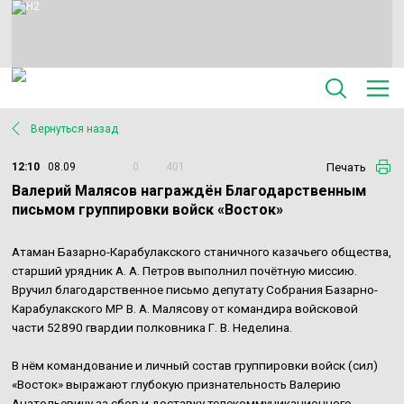
Вернуться назад
Печать
12:10
08.09
0
401
Валерий Малясов награждён Благодарственным
письмом группировки войск «Восток»
Атаман Базарно-Карабулакского станичного казачьего общества,
старший урядник А. А. Петров выполнил почётную миссию.
Вручил благодарственное письмо депутату Собрания Базарно-
Карабулакского МР В. А. Малясову от командира войсковой
части 52890 гвардии полковника Г. В. Неделина.
В нём командование и личный состав группировки войск (сил)
«Восток» выражают глубокую признательность Валерию
Анатольевичу за сбор и доставку телекоммуникационного