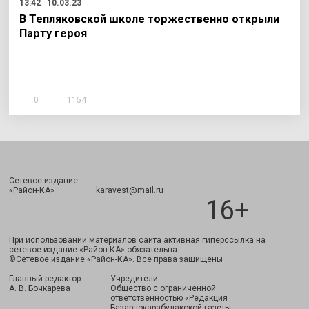
13:42
10.03.23
В Тепляковской школе торжественно открыли
Парту героя
0
1154
Сетевое издание
Подписаться
«Район-КА» karavest@mail.ru
16+
При использовании материалов сайта активная гиперссылка на
сетевое издание «Район-КА» обязательна.
©Сетевое издание «Район-КА». Все права защищены
Главный редактор
Учредители:
А. В. Бочкарева
Общество с ограниченной
ответственностью «Редакция
Базарнокарабулакской газеты