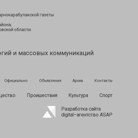
арнокарабулакской газеты
йона;
вской области.
огий и массовых коммуникаций
Официально
Объявления
Архив
Контакты
щество
Проишествия
Культура
Спорт
Разработка сайта
digital–агентство ASAP