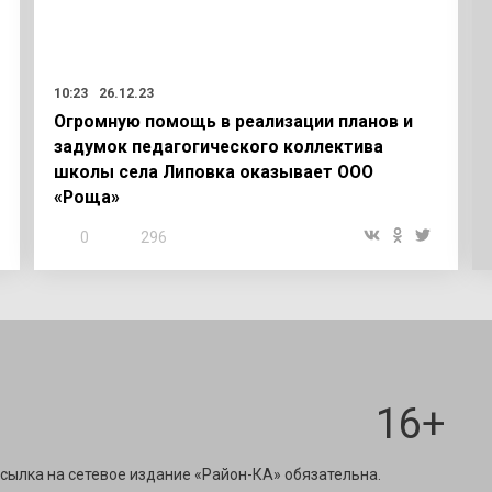
10:23
26.12.23
Огромную помощь в реализации планов и
задумок педагогического коллектива
школы села Липовка оказывает ООО
«Роща»
0
296
16+
ravest@mail.ru
сылка на сетевое издание «Район-КА» обязательна.