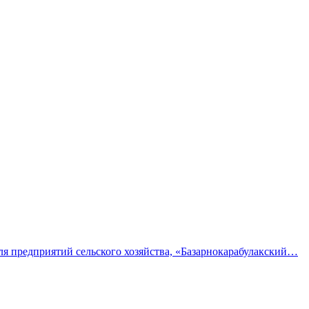
для предприятий сельского хозяйства, «Базарнокарабулакский…